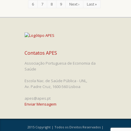
6
7
8
9
Next ›
Last »
Contatos APES
Associação Portuguesa de Economia da
Saúde
Escola Nac. de Saúde Pública - UNL,
Av. Padre Cruz, 1600-560 Lisboa
apes@apes.pt
Enviar Mensagem
2015 Copyright | Todos os Direitos Reservados |