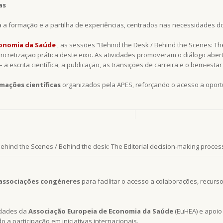
as
 a formação e a partilha de experiências, centrados nas necessidades dos
conomia da Saúde
, as sessões “Behind the Desk / Behind the Scenes: The
cretização prática deste eixo. As atividades promoveram o diálogo abert
– a escrita científica, a publicação, as transições de carreira e o bem-esta
mações científicas
organizados pela APES, reforçando o acesso a opor
ehind the Scenes / Behind the desk: The Editorial decision-making proces
 associações congéneres
para facilitar o acesso a colaborações, recurs
idades da
Associação Europeia de Economia da Saúde
(EuHEA) e apoio
 a participação em iniciativas internacionais.