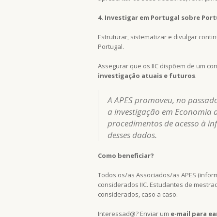
4. Investigar em Portugal sobre Por
Estruturar, sistematizar e divulgar con
Portugal.
Assegurar que os IIC dispõem de um co
investigação atuais e futuros
.
A APES promoveu, no passad
a investigação em Economia da
procedimentos de acesso à in
desses dados.
Como beneficiar?
Todos os/as Associados/as APES (infor
considerados IIC. Estudantes de mestra
considerados, caso a caso.
Interessad@? Enviar um
e-mail para e