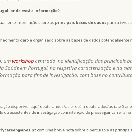
tugal: onde está a informação?
tinuamente informação sobre as
principais bases de dados
para a inves
nhecimento claro e organizado sobre as bases de dados potencialmente 
o, um
workshop
centrado na identificação das principais b
 Saúde em Portugal, na respetiva caracterização e na clarif
formação para fins de investigação, com base no contribut
mação disponível aqui) doutorandos/as e recém-doutorados/as (até 5 an
do ou assistentes de investigação com intenção de prosseguir carreira
arlycareer@apes.pt
com uma breve nota sobre o percurso e as principais