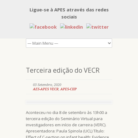
Ligue-se à APES através das redes
sociais
Terceira edição do VECR
03 Setembro, 2020
AES-APES VECR
,
APES-CIIP
Aconteceu no dia 8 de setembro às 13h00 a
terceira edição do Seminário Virtual para
investigadores em início de carreira (VERC).
Apresentadora: Paula Spinola (UCL) Título:
Effect of C-section on infant health: Evidence