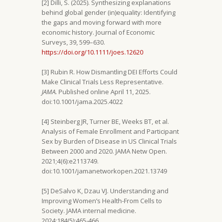
[2] Dilli, S. (2025). Synthesizing explanations
behind global gender (in)equality: Identifying
the gaps and moving forward with more
economic history. Journal of Economic
Surveys, 39, 599–630.
https://doi.org/10.1111/joes.12620
[3] Rubin R. How Dismantling DEI Efforts Could
Make Clinical Trials Less Representative.
JAMA.
Published online April 11, 2025.
doi:10.1001/jama.2025.4022
[4] Steinberg JR, Turner BE, Weeks BT, et al.
Analysis of Female Enrollment and Participant
Sex by Burden of Disease in US Clinical Trials
Between 2000 and 2020. JAMA Netw Open.
2021;4(6):e2113749.
doi:10.1001/jamanetworkopen.2021.13749
[5] DeSalvo K, Dzau VJ. Understanding and
Improving Women’s Health-From Cells to
Society. JAMA internal medicine.
2024;184(5):465-466.