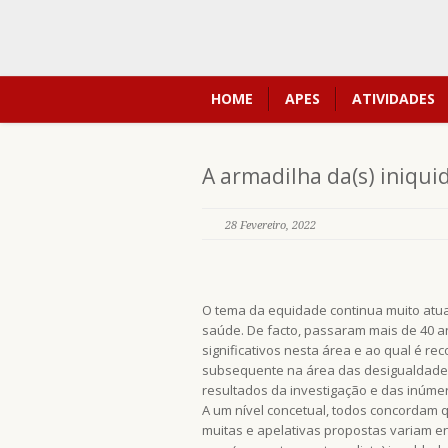
HOME
APES
ATIVIDADES
A armadilha da(s) iniqui
28 Fevereiro, 2022
O tema da equidade continua muito atua
saúde. De facto, passaram mais de 40 
significativos nesta área e ao qual é r
subsequente na área das desigualdades
resultados da investigação e das inúmer
A um nível concetual, todos concordam 
muitas e apelativas propostas variam en