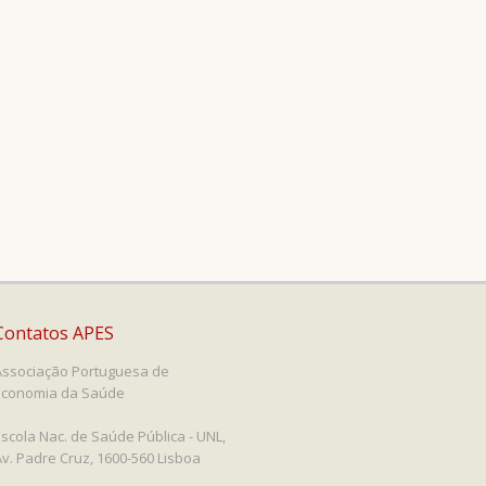
Contatos APES
Associação Portuguesa de
Economia da Saúde
Escola Nac. de Saúde Pública - UNL,
Av. Padre Cruz, 1600-560 Lisboa