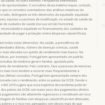
e da saúde, no outro extremo. Perspetivas intermédias
e de oportunidades. O escrutínio desta matéria requer, contudo,
o que os conceitos orientadores das análises empíricas da
ro lado, distinguem-se três dimensões da equidade: equidade
eis, injustas e passíveis de modificação, no estado de saúde de
ção de cuidados de saúde (na sua versão horizontal,
ual necessidade) e equidade no financiamento dos cuidados de
idade de pagar e proteção contra despesas catastróficas).
e em todas estas dimensões. Na saúde, a prevalência de
atividades diárias, número de doenças crónicas, saúde
r mais elevada nos quintis de rendimento mais baixos. Na
médicas, por exemplo, Portugal tem apresentado um padrão
onsultas de medicina geral e familiar, ajustada pela
intis de rendimento. Pelo contrário, face a pessoas de menores
 os mais ricos tendem a recorrer mais frequentemente a
stas últimas consultas, Portugal tem apresentado sempre dos
acionada com o rendimento, entre os países da OCDE. Desde o
o INS 2019 sugere que essa trajetória descendente pode ter
 um dos países da OCDE com maior peso dos pagamentos diretos
es pagamentos são altamente regressivos e constituem um risco
entagem de famílias com despesas catastróficas tem diminuído;
s pobres e o risco nos agregados com idosos mais do que