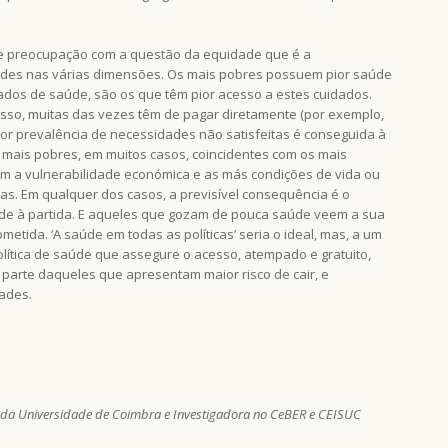
e preocupação com a questão da equidade que é a
dades nas várias dimensões. Os mais pobres possuem pior saúde
ados de saúde, são os que têm pior acesso a estes cuidados.
sso, muitas das vezes têm de pagar diretamente (por exemplo,
r prevalência de necessidades não satisfeitas é conseguida à
mais pobres, em muitos casos, coincidentes com os mais
m a vulnerabilidade económica e as más condições de vida ou
as. Em qualquer dos casos, a previsível consequência é o
e à partida. E aqueles que gozam de pouca saúde veem a sua
tida. ‘A saúde em todas as políticas’ seria o ideal, mas, a um
política de saúde que assegure o acesso, atempado e gratuito,
parte daqueles que apresentam maior risco de cair, e
ades.
a da Universidade de Coimbra e Investigadora no CeBER e CEISUC