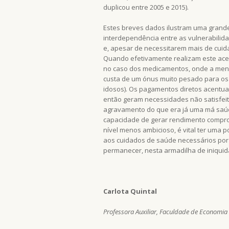
duplicou entre 2005 e 2015).
Estes breves dados ilustram uma grand
interdependência entre as vulnerabili
e, apesar de necessitarem mais de cuid
Quando efetivamente realizam este ace
no caso dos medicamentos, onde a meno
custa de um ónus muito pesado para os 
idosos). Os pagamentos diretos acentua
então geram necessidades não satisfeit
agravamento do que era já uma má saúd
capacidade de gerar rendimento comprome
nível menos ambicioso, é vital ter uma 
aos cuidados de saúde necessários por 
permanecer, nesta armadilha de iniquid
Carlota Quintal
Professora Auxiliar, Faculdade de Economi