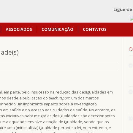
Ligue-se
ASSOCIADOS
COMUNICAÇÃO
CONTATOS
D
dade(s)
l, em parte, pelo insucesso na redução das desigualdades em
anos desde a publicação do
Black Report
, um dos marcos
econhecido um importante impacto sobre a investigação
 em saúde e no acesso aos cuidados de saúde. No entanto, os
as iniciativas para mitigar as desigualdades são dececionantes.
que a equidade envolve a noção de igualdade, sendo que as
tre uma (minimalista) igualdade perante a lei, num extremo, e