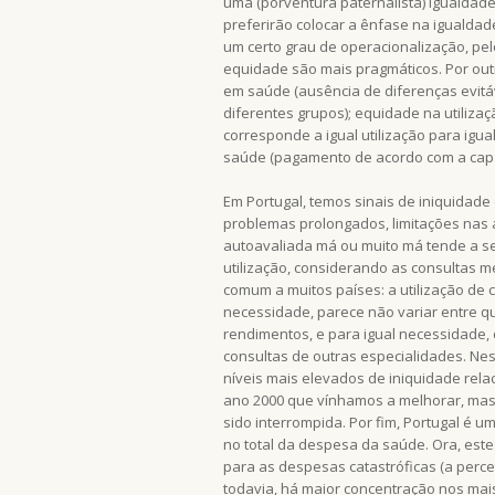
uma (porventura paternalista) igualdad
preferirão colocar a ênfase na igualdad
um certo grau de operacionalização, pel
equidade são mais pragmáticos. Por out
em saúde (ausência de diferenças evitáv
diferentes grupos); equidade na utiliza
corresponde a igual utilização para ig
saúde (pagamento de acordo com a capac
Em Portugal, temos sinais de iniquidad
problemas prolongados, limitações nas 
autoavaliada má ou muito má tende a se
utilização, considerando as consultas 
comum a muitos países: a utilização de c
necessidade, parece não variar entre qu
rendimentos, e para igual necessidade,
consultas de outras especialidades. Ne
níveis mais elevados de iniquidade rel
ano 2000 que vínhamos a melhorar, mas 
sido interrompida. Por fim, Portugal é
no total da despesa da saúde. Ora, est
para as despesas catastróficas (a perc
todavia, há maior concentração nos mai