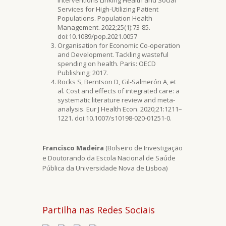
Interventions Linking Health and Social
Services for High-Utilizing Patient
Populations. Population Health
Management. 2022;25(1):73-85.
doi:10.1089/pop.2021.0057
Organisation for Economic Co-operation
and Development. Tackling wasteful
spending on health. Paris: OECD
Publishing; 2017.
Rocks S, Berntson D, Gil-Salmerón A, et
al. Cost and effects of integrated care: a
systematic literature review and meta-
analysis. Eur J Health Econ. 2020;21:1211–
1221. doi:10.1007/s10198-020-01251-0.
Francisco Madeira
(Bolseiro de Investigação
e Doutorando da Escola Nacional de Saúde
Pública da Universidade Nova de Lisboa)
Partilha nas Redes Sociais