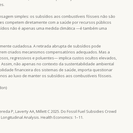
es.
sagem simples: os subsídios aos combustíveis fósseis não são
Eles competem diretamente com a saúde por recursos públicos
ubsídios não é apenas uma medida climática —é também uma
lmente cuidadosa. A retirada abrupta de subsídios pode
 forem criados mecanismos compensatórios adequados. Mas a
osos, regressivos e poluentes— implica custos ocultos elevados,
 Assim, não apenas no contexto da sustentabilidade ambiental
bilidade financeira dos sistemas de saúde, importa questionar
nos ao luxo de manter os subsídios aos combustíveis fósseis.
don)
ereda P, Laverty AA, Millett C 2025. Do Fossil Fuel Subsidies Crowd
Longitudinal Analysis. Health Economics: 1–11.