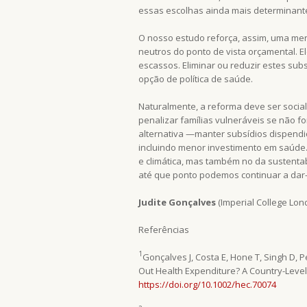
essas escolhas ainda mais determinant
O nosso estudo reforça, assim, uma men
neutros do ponto de vista orçamental. 
escassos. Eliminar ou reduzir estes s
opção de política de saúde.
Naturalmente, a reforma deve ser socia
penalizar famílias vulneráveis se não
alternativa —manter subsídios dispendi
incluindo menor investimento em saúde.
e climática, mas também no da sustenta
até que ponto podemos continuar a dar-
Judite Gonçalves
(Imperial College Lon
Referências
1
Gonçalves J, Costa E, Hone T, Singh D, P
Out Health Expenditure? A Country-Level 
https://doi.org/10.1002/hec.70074