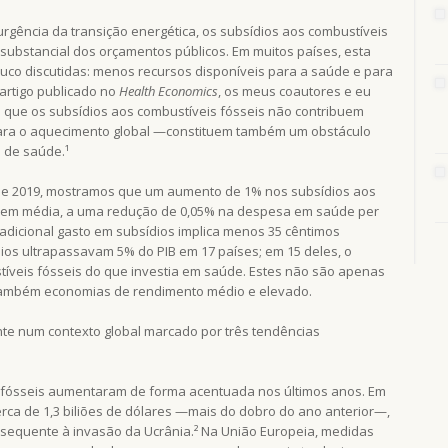
rgência da transição energética, os subsídios aos combustíveis
substancial dos orçamentos públicos. Em muitos países, esta
uco discutidas: menos recursos disponíveis para a saúde e para
artigo publicado no
Health Economics
, os meus coautores e eu
 que os subsídios aos combustíveis fósseis não contribuem
ara o aquecimento global —constituem também um obstáculo
 de saúde.¹
 e 2019, mostramos que um aumento de 1% nos subsídios aos
z, em média, a uma redução de 0,05% na despesa em saúde per
 adicional gasto em subsídios implica menos 35 cêntimos
ios ultrapassavam 5% do PIB em 17 países; em 15 deles, o
tíveis fósseis do que investia em saúde. Estes não são apenas
também economias de rendimento médio e elevado.
nte num contexto global marcado por três tendências
s fósseis aumentaram de forma acentuada nos últimos anos. Em
cerca de 1,3 biliões de dólares —mais do dobro do ano anterior—,
bsequente à invasão da Ucrânia.² Na União Europeia, medidas