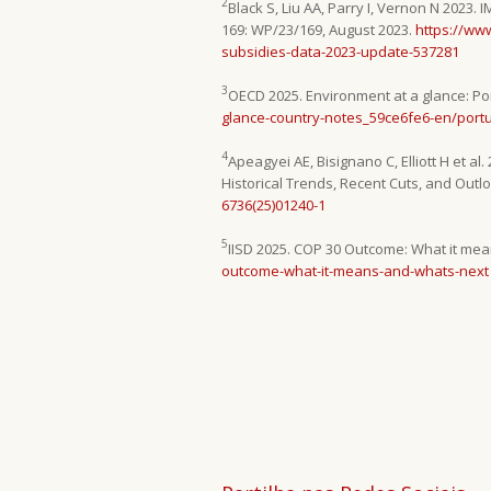
2
Black S, Liu AA, Parry I, Vernon N 2023.
169: WP/23/169, August 2023.
https://www
subsidies-data-2023-update-537281
3
OECD 2025. Environment at a glance: Po
glance-country-notes_59ce6fe6-en/port
4
Apeagyei AE, Bisignano C, Elliott H et a
Historical Trends, Recent Cuts, and Outlo
6736(25)01240-1
5
IISD 2025. COP 30 Outcome: What it mea
outcome-what-it-means-and-whats-next