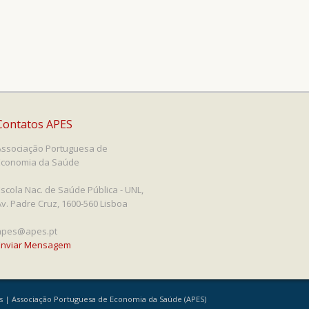
Contatos APES
Associação Portuguesa de
Economia da Saúde
Escola Nac. de Saúde Pública - UNL,
Av. Padre Cruz, 1600-560 Lisboa
apes@apes.pt
Enviar Mensagem
os | Associação Portuguesa de Economia da Saúde (APES)