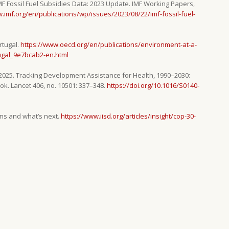
 IMF Fossil Fuel Subsidies Data: 2023 Update. IMF Working Papers,
.imf.org/en/publications/wp/issues/2023/08/22/imf-fossil-fuel-
rtugal.
https://www.oecd.org/en/publications/environment-at-a-
ugal_9e7bcab2-en.html
l. 2025. Tracking Development Assistance for Health, 1990–2030:
ok. Lancet 406, no. 10501: 337–348.
https://doi.org/10.1016/S0140-
ns and what’s next.
https://www.iisd.org/articles/insight/cop-30-