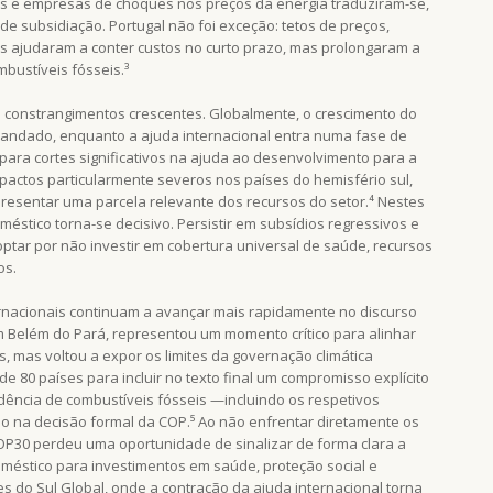
s e empresas de choques nos preços da energia traduziram-se,
e subsidiação. Portugal não foi exceção: tetos de preços,
s ajudaram a conter custos no curto prazo, mas prolongaram a
bustíveis fósseis.³
constrangimentos crescentes. Globalmente, o crescimento do
randado, enquanto a ajuda internacional entra numa fase de
para cortes significativos na ajuda ao desenvolvimento para a
pactos particularmente severos nos países do hemisfério sul,
resentar uma parcela relevante dos recursos do setor.⁴ Nestes
éstico torna-se decisivo. Persistir em subsídios regressivos e
 optar por não investir em cobertura universal de saúde, recursos
os.
ternacionais continuam a avançar mais rapidamente no discurso
m Belém do Pará, representou um momento crítico para alinhar
is, mas voltou a expor os limites da governação climática
de 80 países para incluir no texto final um compromisso explícito
ência de combustíveis fósseis —incluindo os respetivos
 na decisão formal da COP.⁵ Ao não enfrentar diretamente os
COP30 perdeu uma oportunidade de sinalizar de forma clara a
oméstico para investimentos em saúde, proteção social e
ses do Sul Global, onde a contração da ajuda internacional torna