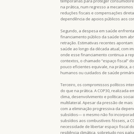
temporárias para proteger consumidore
na prática, num regresso a mecanismos d
reduções fiscais e compensações direta
dependência de apoios públicos aos com
Segundo, a despesa em saúde enfrenta 
financiamento público da saúde tem ab
retração. Estimativas recentes apontam 
saúde ao longo da década atual, com im
onde esse financiamento continua a rep
contextos, o chamado “espaço fiscal” dom
pouco eficientes equivale, na prática, a
humanos ou cuidados de saúde primári
Terceiro, os compromissos políticos in
do que na prática. A COP30, realizada e
clima, desenvolvimento e políticas socia
multilateral. Apesar da pressão de mais 
com a eliminação progressiva da depend
subsídios— o mesmo não foi incorporado
subsídios aos combustíveis fósseis, a 
necessidade de libertar espaço fiscal d
resiliência climática, sobretudo nos paí