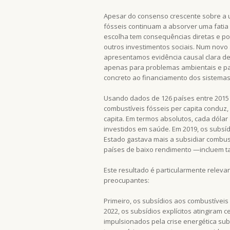
Apesar do consenso crescente sobre a u
fósseis continuam a absorver uma fatia 
escolha tem consequências diretas e po
outros investimentos sociais. Num novo 
apresentamos evidência causal clara de
apenas para problemas ambientais e p
concreto ao financiamento dos sistemas
Usando dados de 126 países entre 2015
combustíveis fósseis per capita condu
capita. Em termos absolutos, cada dólar
investidos em saúde. Em 2019, os subsíd
Estado gastava mais a subsidiar combus
países de baixo rendimento —incluem 
Este resultado é particularmente releva
preocupantes:
Primeiro, os subsídios aos combustívei
2022, os subsídios explícitos atingiram 
impulsionados pela crise energética su