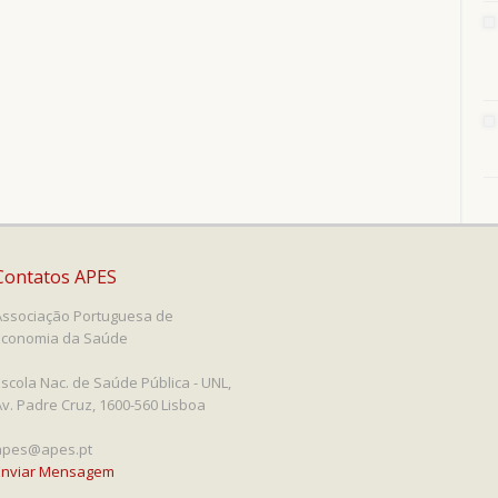
Contatos APES
Associação Portuguesa de
Economia da Saúde
Escola Nac. de Saúde Pública - UNL,
Av. Padre Cruz, 1600-560 Lisboa
apes@apes.pt
Enviar Mensagem