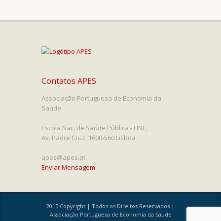
Contatos APES
Associação Portuguesa de Economia da
Saúde
Escola Nac. de Saúde Pública - UNL,
Av. Padre Cruz, 1600-560 Lisboa
apes@apes.pt
Enviar Mensagem
2015 Copyright | Todos os Direitos Reservados |
Associação Portuguesa de Economia da Saúde