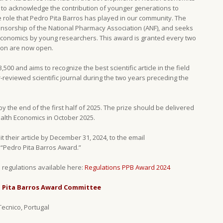
 to acknowledge the contribution of younger generations to
 role that Pedro Pita Barros has played in our community. The
nsorship of the National Pharmacy Association (ANF), and seeks
h Economics by young researchers. This award is granted every two
tion are now open.
00 and aims to recognize the best scientific article in the field
-reviewed scientific journal during the two years preceding the
y the end of the first half of 2025. The prize should be delivered
alth Economics in October 2025.
 their article by December 31, 2024, to the email
t “Pedro Pita Barros Award.”
 regulations available here:
Regulations PPB Award 2024
ro Pita Barros Award Committee
Tecnico, Portugal