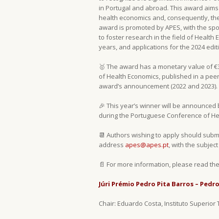
in Portugal and abroad. This award aims
health economics and, consequently, the
award is promoted by APES, with the spo
to foster research in the field of Healt
years, and applications for the 2024 edi
🥇 The award has a monetary value of €3,5
of Health Economics, published in a peer
award’s announcement (2022 and 2023).
🎉 This year’s winner will be announced b
during the Portuguese Conference of He
📆 Authors wishing to apply should submit
address
apes@apes.pt
, with the subjec
📄 For more information, please read the
Júri Prémio Pedro Pita Barros – Ped
Chair: Eduardo Costa, Instituto Superior 