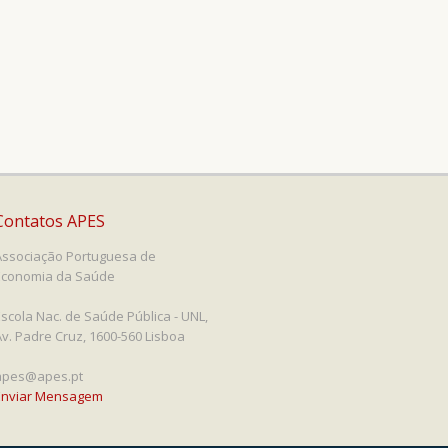
Contatos APES
Associação Portuguesa de
Economia da Saúde
Escola Nac. de Saúde Pública - UNL,
Av. Padre Cruz, 1600-560 Lisboa
apes@apes.pt
Enviar Mensagem