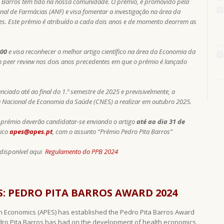
a Barros tem tido na nossa comunidade. O prémio, é promovido pela
nal de Farmácias (ANF) e visa fomentar a investigação na área da
es. Este prémio é atribuído a cada dois anos e de momento deorrem as
00
e visa reconhecer o melhor artigo científico na área da Economia da
m peer review nos dois anos precedentes em que o prémio é lançado
ciado até ao final do 1.º semestre de 2025 e previsivelmente, a
a Nacional de Economia da Saúde (CNES) a realizar em outubro 2025.
 prémio deverão candidatar-se enviando o artigo
até ao dia 31 de
nico
apes@apes.pt
, com o assunto “Prémio Pedro Pita Barros”
 disponível aqui
Regulamento do PPB 2024
: PEDRO PITA BARROS AWARD 2024
h Economics (APES) has established the Pedro Pita Barros Award
Pedro Pita Barros has had on the development of health economics