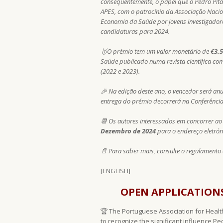
consequentemente, o papel que o Pedro Pit
APES, com o patrocínio da Associação Nacio
Economia da Saúde por jovens investigador
candidaturas para 2024.
🥇O prémio tem um valor monetário de
€3.5
Saúde publicado numa revista científica co
(2022 e 2023).
🎉 Na edição deste ano, o vencedor será anun
entrega do prémio decorrerá na Conferênci
📆 Os autores interessados em concorrer ao
Dezembro de 2024
para o endereço eletró
📄 Para saber mais, consulte o regulamento
[ENGLISH]
OPEN APPLICATIONS
🏆 The Portuguese Association for Healt
to recognize the significant influence 