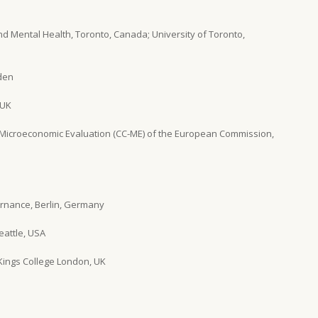
and Mental Health, Toronto, Canada; University of Toronto,
eden
 UK
Microeconomic Evaluation (CC-ME) of the European Commission,
rnance, Berlin, Germany
eattle, USA
Kings College London, UK