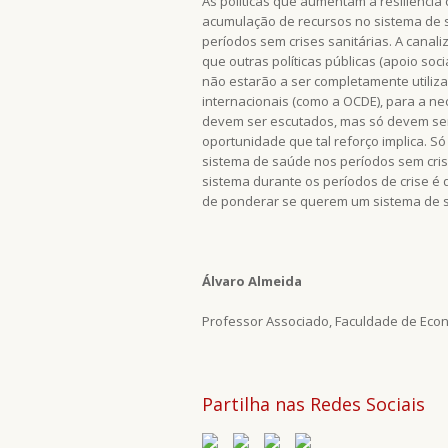
As políticas que aumentam a resiliência
acumulação de recursos no sistema de 
períodos sem crises sanitárias. A canal
que outras políticas públicas (apoio soc
não estarão a ser completamente utiliz
internacionais (como a OCDE), para a ne
devem ser escutados, mas só devem ser
oportunidade que tal reforço implica. S
sistema de saúde nos períodos sem crises
sistema durante os períodos de crise é q
de ponderar se querem um sistema de sa
Álvaro Almeida
Professor Associado, Faculdade de Eco
Partilha nas Redes Sociais