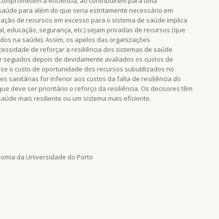
 comprometem a eficiência, ao contribuírem para uma
saúde para além do que seria estritamente necessário em
ização de recursos em excesso para o sistema de saúde implica
ial, educação, segurança, etc.) sejam privadas de recursos (que
ados na saúde). Assim, os apelos das organizações
cessidade de reforçar a resiliência dos sistemas de saúde
 seguidos depois de devidamente avaliados os custos de
ó se o custo de oportunidade dos recursos subutilizados no
 sanitárias for inferior aos custos da falta de resiliência do
ue deve ser prioritário o reforço da resiliência. Os decisores têm
úde mais resiliente ou um sistema mais eficiente.
nomia da Universidade do Porto