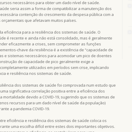
recursos necessários para obter um dado nível de saúde.
saúde seria assim a forma de compatibilizar a manutenção dos
ecessária contenção do crescimento da despesa pública com a
s orçamentais que afetavam muitos países.
 eficiência para a resiliência dos sistemas de saúde. O
aúde é recente e ainda não está consolidado, mas é geralmente
nder eficazmente a crises, sem comprometer as funções
ementos-chave da resiliência é a existência de “capacidade de
líticas e sistemas necessários para acomodar um pico de doentes
construção de capacidade de pico geralmente exige a
completamente utilizados em períodos sem crise, implicando
cia e resiliência nos sistemas de saúde.
resiliência dos sistemas de saúde foi comprovada num estudo que
a significativa correlação positiva entre a eficiência dos
a mortalidade devido a COVID-19, sugerindo que os sistemas de
menos recursos para um dado nível de saúde da população)
urante a pandemia COVID-19.
re eficiência e resiliência dos sistemas de saúde coloca os
rante uma escolha difícil entre estes dois importantes objetivos.